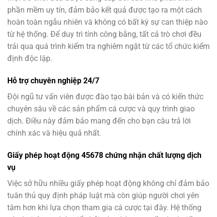
phần mềm uy tín, đảm bảo kết quả được tạo ra một cách
hoàn toàn ngẫu nhiên và không có bất kỳ sự can thiệp nào
từ hệ thống. Để duy trì tính công bằng, tất cả trò chơi đều
trải qua quá trình kiểm tra nghiêm ngặt từ các tổ chức kiểm
định độc lập.
Hỗ trợ chuyên nghiệp 24/7
Đội ngũ tư vấn viên được đào tạo bài bản và có kiến thức
chuyên sâu về các sản phẩm cá cược và quy trình giao
dịch. Điều này đảm bảo mang đến cho bạn câu trả lời
chính xác và hiệu quả nhất.
Giấy phép hoạt động 45678 chứng nhận chất lượng dịch
vụ
Việc sở hữu nhiều giấy phép hoạt động không chỉ đảm bảo
tuân thủ quy định pháp luật mà còn giúp người chơi yên
tâm hơn khi lựa chọn tham gia cá cược tại đây. Hệ thống