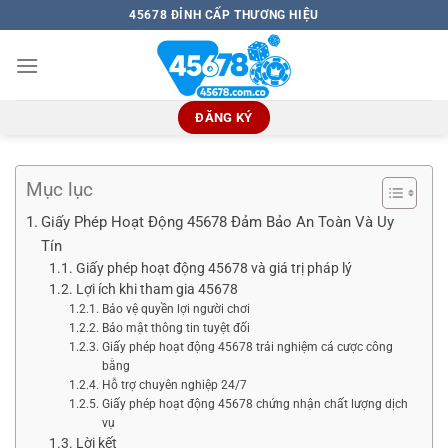
Bỏ
45678 ĐỈNH CẤP THƯƠNG HIỆU
qua
nội
dung
ĐĂNG KÝ
Mục lục
Giấy Phép Hoạt Động 45678 Đảm Bảo An Toàn Và Uy
Tín
Giấy phép hoạt động 45678 và giá trị pháp lý
Lợi ích khi tham gia 45678
Bảo vệ quyền lợi người chơi
Bảo mật thông tin tuyệt đối
Giấy phép hoạt động 45678 trải nghiệm cá cược công
bằng
Hỗ trợ chuyên nghiệp 24/7
Giấy phép hoạt động 45678 chứng nhận chất lượng dịch
vụ
Lời kết