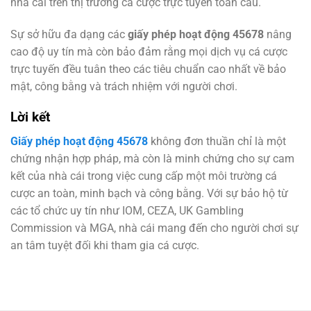
nhà cái trên thị trường cá cược trực tuyến toàn cầu.
Sự sở hữu đa dạng các
giấy phép hoạt động 45678
nâng
cao độ uy tín mà còn bảo đảm rằng mọi dịch vụ cá cược
trực tuyến đều tuân theo các tiêu chuẩn cao nhất về bảo
mật, công bằng và trách nhiệm với người chơi.
Lời kết
Giấy phép hoạt động 45678
không đơn thuần chỉ là một
chứng nhận hợp pháp, mà còn là minh chứng cho sự cam
kết của nhà cái trong việc cung cấp một môi trường cá
cược an toàn, minh bạch và công bằng. Với sự bảo hộ từ
các tổ chức uy tín như IOM, CEZA, UK Gambling
Commission và MGA, nhà cái mang đến cho người chơi sự
an tâm tuyệt đối khi tham gia cá cược.